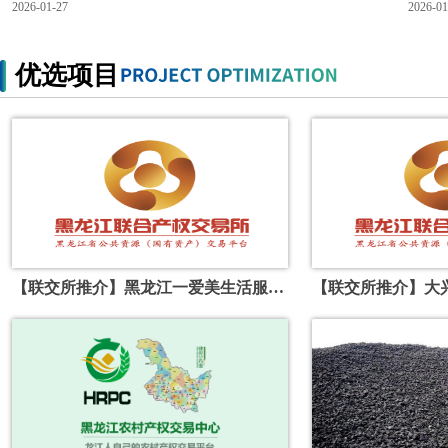
第3批次金属矿勘查等11个区块探矿权出让项目全部顺利成交，成交价
黑龙江
2026-01-27
2026-01
格创下黑河地区矿产资源出让新高。这充分彰显了自然生态交易中心市
创新构
场平台要素资源高质高效配置功能作用，为龙江自然生态资源通过市场
地，扎
手段，实现资源向产业、要素向动能转化路径的实践样本。
效。
优选项目
【联交所推介】黑龙江一爱美生活服务有限公司群力新城8处商服分别出租