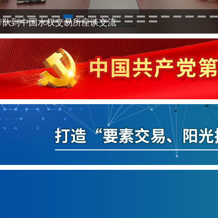
1
2
3
4
5
6
7
8
9
10
11
12
13
14
15
16
17
河北产权市场到交易集团座谈交流
26
27
28
29
30
31
32
33
34
35
36
37
38