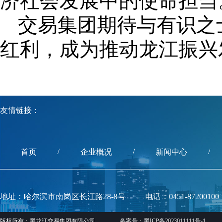
济社会发展中的使命担当
交易集团期待与有识之
红利，成为推动龙江振兴
友情链接：
/
/
/
首页
企业概况
新闻中心
地址：哈尔滨市南岗区长江路28-8号
电话：0451-87200100
版权所有：黑龙江交易集团有限公司
备案号：黑ICP备2023011111号-1