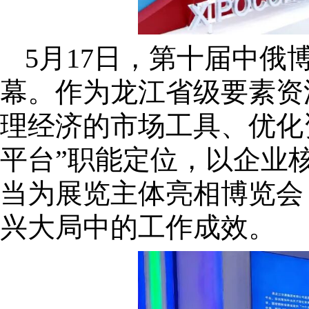
5月17日，第十届中
幕。作为龙江省级要素资
理经济的市场工具、优化
平台”职能定位，以企业
当为展览主体亮相博览会
兴大局中的工作成效。