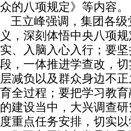
众的八项规定》等内容。
王立峰强调，集团各级
义，深刻体悟中央八项规
实、入脑入心入行；要坚
段，一体推进学查改，切
层减负以及群众身边不正
育全过程；要把学习教育
的建设当中，大兴调查研
度重点任务安排，切实以