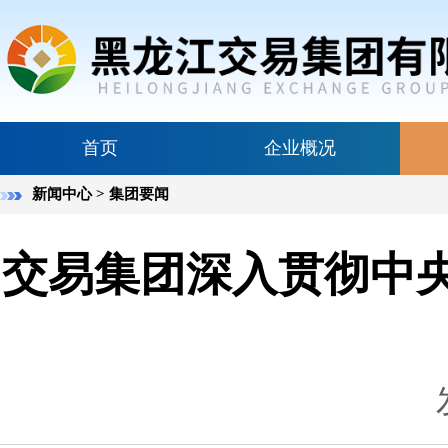
首页
企业概况
新闻中心
> 集团要闻
交易集团深入贯彻中