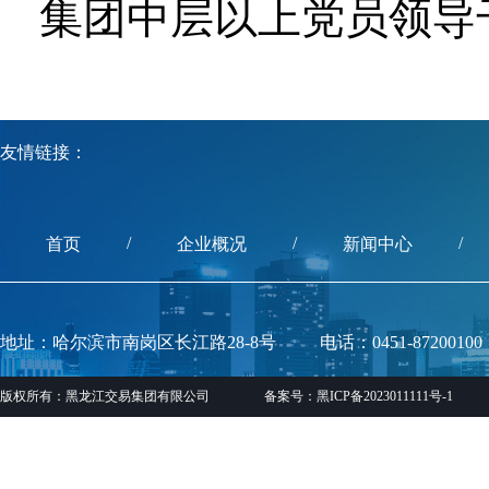
集团中层以上党员领导
友情链接：
/
/
/
首页
企业概况
新闻中心
地址：哈尔滨市南岗区长江路28-8号
电话：0451-87200100
版权所有：黑龙江交易集团有限公司
备案号：黑ICP备2023011111号-1