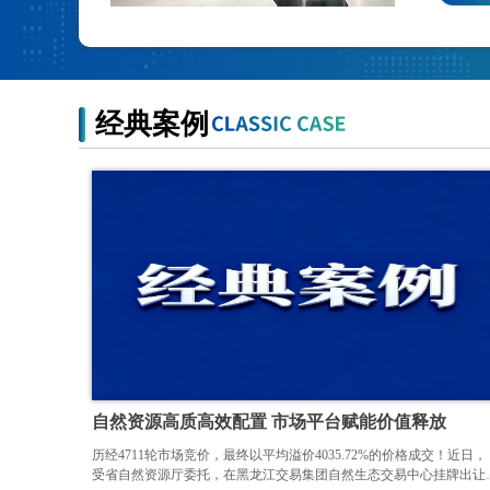
经典案例
自然资源高质高效配置 市场平台赋能价值释放
历经4711轮市场竞价，最终以平均溢价4035.72%的价格成交！近日，
受省自然资源厅委托，在黑龙江交易集团自然生态交易中心挂牌出让