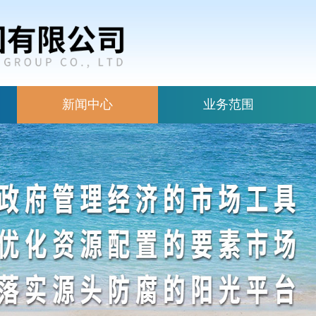
新闻中心
业务范围