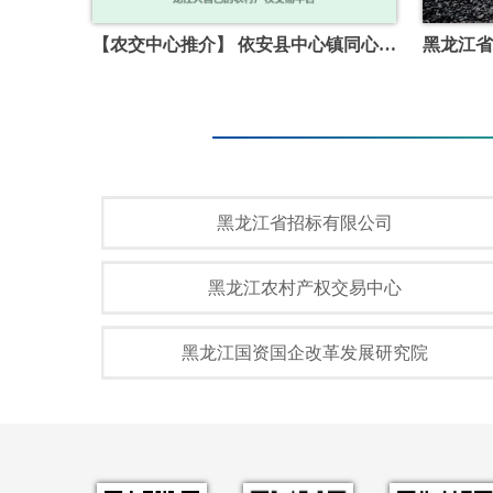
【农交中心推介】 依安县中心镇同心村集体经济组织第二党支部党建办公室室外活动场地面工程项目
黑龙江省招标有限公司
黑龙江农村产权交易中心
黑龙江国资国企改革发展研究院