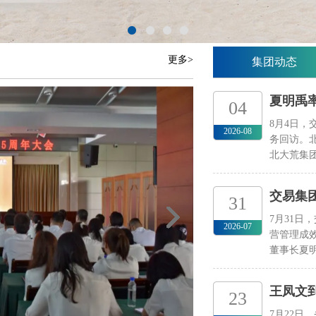
1
2
3
4
更多>
集团动态
夏明禹
04
8月4日
2026-08
务回访。
北大荒集
书记、副
秉坤，交
交易集团
31
责同志参
7月31日
2026-07
营管理成
董事长夏
王志昕对
议。
23
7月22