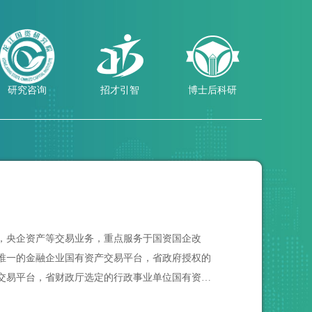
研究咨询
招才引智
博士后科研
，央企资产等交易业务，重点服务于国资国企改
唯一的金融企业国有资产交易平台，省政府授权的
交易平台，省财政厅选定的行政事业单位国有资产