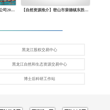
哈尔滨城市环境建设集团有限公司2025年给水工程(第二十六批)一模板脚手架工程专业分包采购
【自然资源推介】密山市裴德镇东胜村1636.25立方米砂土转让交易公告
黑龙江股权交易中心
黑龙江自然和生态资源交易中心
博士后科研工作站