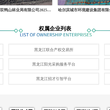
黑龙江省双鸭山林业局有限公司2025年型煤采购
权属企业列表
黑龙江联合产权交易所
黑龙江阳光采购服务平台
黑龙江招才引智平台