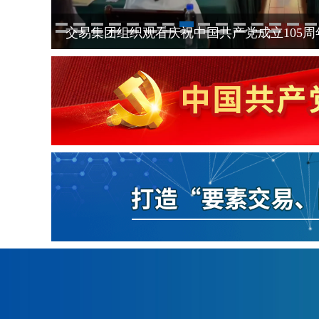
1
2
3
4
5
6
7
8
9
10
11
12
13
14
26
27
28
29
30
31
32
33
34
35
36
37
38