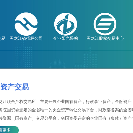
交易
黑龙江省招标公司
企业阳光采购
黑龙江股权交易中心
有资产交易
龙江联合产权交易所，主要开展企业国有资产，行政事业资产，金融资产
务院国资委选定的全省唯一的央企资产转让交易平台，财政部备案的全省
共资源（国有资产）交易分平台，省国资委选定的企业国有（集体）资产
台，省高法选定的全省国有资产司法委托（涉诉资产）交易平台。
看更多