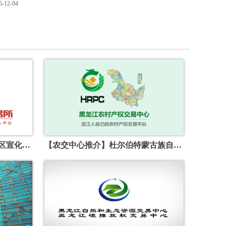
中，共享轮椅、共享平车场地整体招租项目以48.53%的增值率成
5-12-04
，自助售货机场地整体招租项目增值率高达146.75%，两个项目均实
国有资产价值突破性跃升，构建起“医院资源活化、承租方享收益、
患共得便利”的三方共赢生态。
【联交所推介】哈尔滨市南岗区宣化街365号大楼-1-5层整体出租
【农交中心推介】杜尔伯特蒙古族自治县烟筒屯镇东岗村集体经济组织一号9200亩苇塘8个月经营权出租项目1